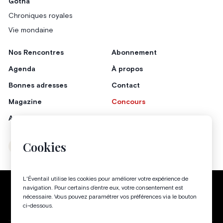
Gotha
Chroniques royales
Vie mondaine
Nos Rencontres
Abonnement
Agenda
À propos
Bonnes adresses
Contact
Magazine
Concours
Annonceurs
Cookies
Instagram
Facebook
L'Éventail utilise les cookies pour améliorer votre expérience de
Politique de confidentialité
Conditions générales
navigation. Pour certains d’entre eux, votre consentement est
nécessaire. Vous pouvez paramétrer vos préférences via le bouton
Gestion des cookies
ci-dessous.