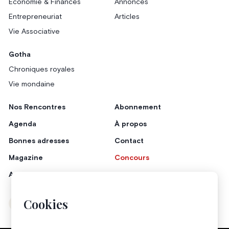
Économie & Finances
Annonces
Entrepreneuriat
Articles
Vie Associative
Gotha
Chroniques royales
Vie mondaine
Nos Rencontres
Abonnement
Agenda
À propos
Bonnes adresses
Contact
Magazine
Concours
Annonceurs
Cookies
Instagram
Facebook