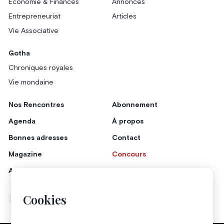
Économie & Finances
Annonces
Entrepreneuriat
Articles
Vie Associative
Gotha
Chroniques royales
Vie mondaine
Nos Rencontres
Abonnement
Agenda
À propos
Bonnes adresses
Contact
Magazine
Concours
Annonceurs
Cookies
Instagram
Facebook