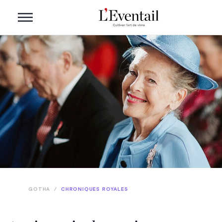
GOTHA
/
CHRONIQUES ROYALES