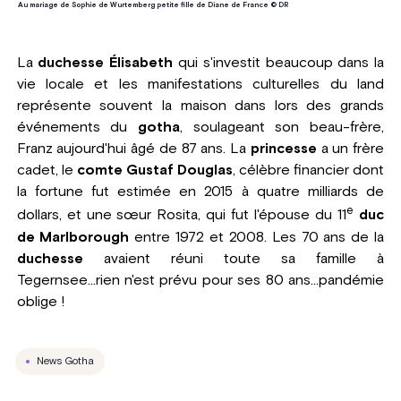
Au mariage de Sophie de Wurtemberg petite fille de Diane de France © DR
La
duchesse Élisabeth
qui s'investit beaucoup dans la
vie locale et les manifestations culturelles du land
représente souvent la maison dans lors des grands
événements du
gotha
, soulageant son beau-frère,
Franz aujourd'hui âgé de 87 ans. La
princesse
a un frère
cadet, le
comte Gustaf Douglas
, célèbre financier dont
la fortune fut estimée en 2015 à quatre milliards de
e
dollars, et une sœur Rosita, qui fut l'épouse du 11
duc
de Marlborough
entre 1972 et 2008. Les 70 ans de la
duchesse
avaient réuni toute sa famille à
Tegernsee...rien n'est prévu pour ses 80 ans...pandémie
oblige !
News Gotha