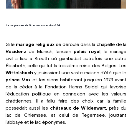
Le couple vient de fêter ses noces d'or © DR
Si le
mariage religieux
se déroule dans la chapelle de la
Résidenz
de Munich, l'ancien
palais royal
, le mariage
civil a lieu à Kreuth où gambadait autrefois une autre
Élisabeth, celle qui fut la troisième reine des Belges. Les
Wittelsbach
y jouissaient une vaste maison d'été que le
prince Max
et les siens habiteront jusqu'en 1973 avant
de la céder à la Fondation Hanns Seidel qui favorise
l'éducation politique en connexion avec les valeurs
chrétiennes. Il a fallu faire des choix car la famille
possédait aussi les
châteaux de Wildenwart
, près du
lac de Chiemsee, et celui de Tegernsee, jouxtant
l'abbaye et le lac éponymes.