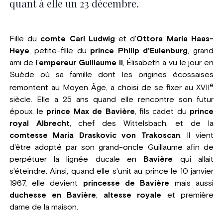
quant à elle un 23 décembre.
Fille du
comte Carl Ludwig
et d'
Ottora Maria Haas-
Heye
, petite-fille du
prince Philip d'Eulenburg
, grand
ami de l'
empereur Guillaume II
, Élisabeth a vu le jour en
Suède où sa famille dont les origines écossaises
e
remontent au Moyen Âge, a choisi de se fixer au XVII
siècle. Elle a 25 ans quand elle rencontre son futur
époux, le
prince Max de Bavière
, fils cadet du
prince
royal Albrecht
, chef des Wittelsbach, et de la
comtesse Maria Draskovic von Trakoscan
. Il vient
d'être adopté par son grand-oncle Guillaume afin de
perpétuer la lignée ducale en
Bavière
qui allait
s'éteindre. Ainsi, quand elle s'unit au prince le 10 janvier
1967, elle devient
princesse de Bavière
mais aussi
duchesse en Bavière
,
altesse royale
et première
dame de la maison.