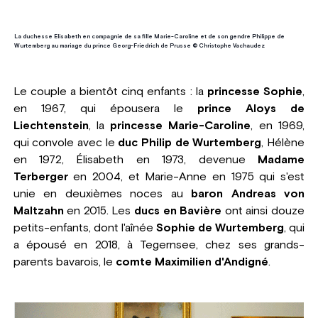
La duchesse Elisabeth en compagnie de sa fille Marie-Caroline et de son gendre Philippe de
Wurtemberg au mariage du prince Georg-Friedrich de Prusse © Christophe Vachaudez
Le couple a bientôt cinq enfants : la
princesse Sophie
,
en 1967, qui épousera le
prince Aloys de
Liechtenstein
, la
princesse Marie-Caroline
, en 1969,
qui convole avec le
duc Philip de Wurtemberg
, Hélène
en 1972, Élisabeth en 1973, devenue
Madame
Terberger
en 2004, et Marie-Anne en 1975 qui s'est
unie en deuxièmes noces au
baron Andreas von
Maltzahn
en 2015. Les
ducs en Bavière
ont ainsi douze
petits-enfants, dont l'aînée
Sophie de Wurtemberg
, qui
a épousé en 2018, à Tegernsee, chez ses grands-
parents bavarois, le
comte Maximilien d'Andigné
.