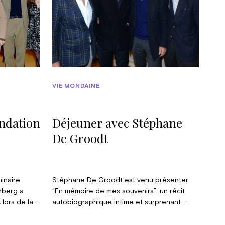
VIE MONDAINE
ondation
Déjeuner avec Stéphane
De Groodt
inaire
Stéphane De Groodt est venu présenter
nberg a
“En mémoire de mes souvenirs”, un récit
 lors de la
autobiographique intime et surprenant.
 l’Europe :
Cette conférence, suivie d’un déjeuner,
ssibles ».
était organisée au Château Sainte-Anne,