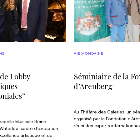
NE
VIE MONDAINE
de Lobby
Séminiaire de la F
iques
d’Arenberg
niales”
Au Théâtre des Galeries, un sém
organisé par la Fondation d’Are
Chapelle Musicale Reine
réuni des experts internationaux
 Waterloo, cadre d’exception,
conférence intitulée « Défendre
xcellence artistique et de
état des lieux, défis et futurs po