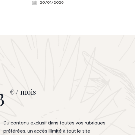
20/01/2026
enberg, elle
par L’Éventail et le WTCA. © Violaine Le
ratèges,
Hardÿ de Beaulieu
s défis et
ropéenne. ©
3
€ / mois
Du contenu exclusif dans toutes vos rubriques
préférées, un accès illimité à tout le site