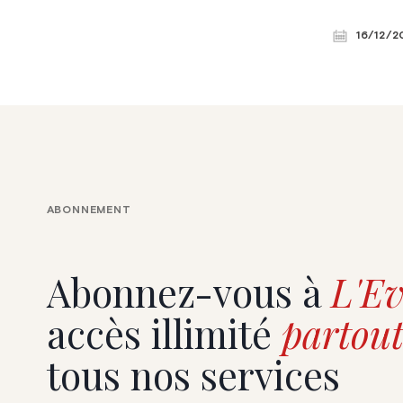
transmissio
une version néerlandophone afin de
Lobby sur l
proposer une plateforme bilingue. La
16/12/2
patrimonial
soirée a été ponctuée d’interventions,
Beaulieu
notamment de la ministre flamande des
Médias, Cieltje Van Achter, du président du
MR Georges-Louis Bouchez et de Louis
Sarkozy. © Gauthier Sepulchre
ABONNEMENT
Abonnez-vous à
L'Ev
accès illimité
partout
tous nos services