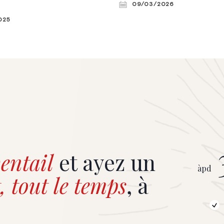
n que s’est déroulé le Forum de
09/03/2026
Introduite par duc Léopold d’Ar
e thème “Chroniques
025
a permis des échanges entre st
es”. © Constance le Hardÿ de
diplomates et chercheurs sur le
perspectives de la défense eu
Violaine Le Hardÿ de Beaulieu
entail
et ayez un
àpd
, tout le temps
, à