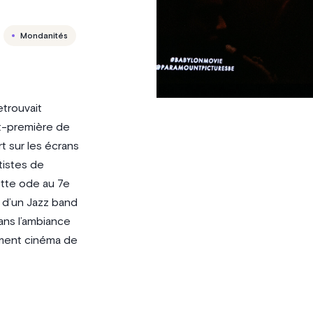
Mondanités
etrouvait
nt-première de
t sur les écrans
tistes de
ette ode au 7e
s d’un Jazz band
ans l’ambiance
ement cinéma de