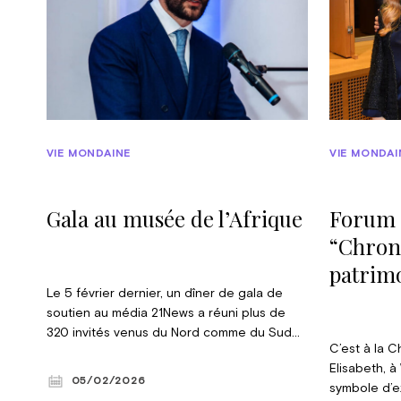
VIE MONDAINE
VIE MONDAI
Gala au musée de l’Afrique
Forum 
“Chron
patrimo
Le 5 février dernier, un dîner de gala de
soutien au média 21News a réuni plus de
320 invités venus du Nord comme du Sud
C’est à la 
du pays. Lancé il y a un peu plus d’un an, ce
Elisabeth, à
média digital consacré à l’actualité
05/02/2026
symbole d’e
économique et politique vient d’inaugurer