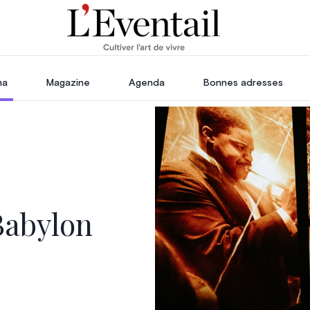
ha
Magazine
Agenda
Bonnes adresses
oration
Voyage, Évasion & Escapade
s
ssoires
in
Babylon