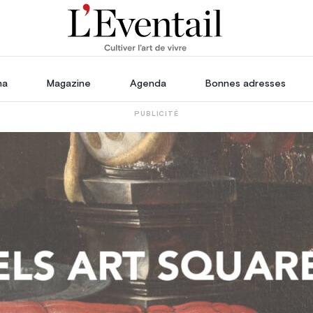
ha
Magazine
Agenda
Bonnes adresses
PUBLICITÉ
oration
Voyage, Évasion & Escapade
s
ssoires
in