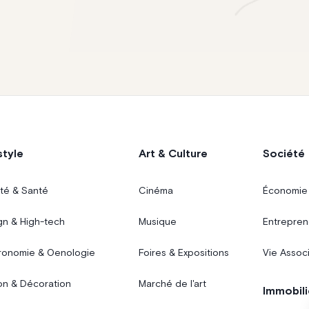
style
Art & Culture
Société
té & Santé
Cinéma
Économie
gn & High-tech
Musique
Entrepren
ronomie & Oenologie
Foires & Expositions
Vie Assoc
on & Décoration
Marché de l'art
Immobili