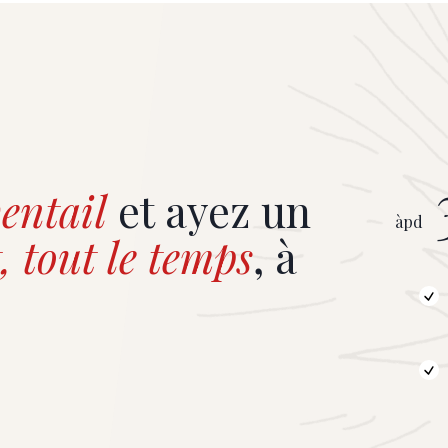
entail
et ayez un
àpd
, tout le temps
, à