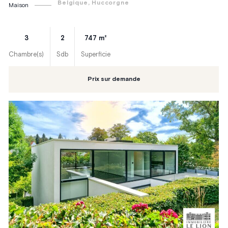
Belgique
, Huccorgne
Maison
3
2
747
m²
Chambre(s)
Sdb
Superficie
Prix sur demande