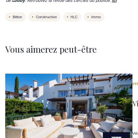
de
Lobby
. Retrouvez la revue des cercles du pouvoir,
ici
Béton
Construction
HLC
Immo
Vous aimerez peut-être
VE
V
Vil