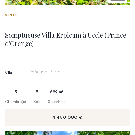
VENTE
Somptueuse Villa Erpicum à Uccle (Prince
d'Orange)
Belgique
, Uccle
Villa
5
5
622
m²
Chambre(s)
Sdb
Superficie
4.450.000 €