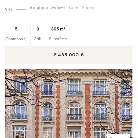
Belgique
, Woluwe-Saint-Pierre
Villa
5
3
365
m²
Chambre(s)
Sdb
Superficie
2.485.000 €