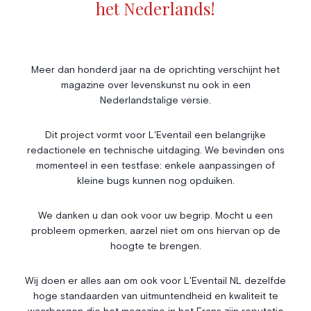
het Nederlands!
Livres
Société
Immobilier
Économie & Finances
Annonces
Meer dan honderd jaar na de oprichting verschijnt het
magazine over levenskunst nu ook in een
Entrepreneuriat
Articles
Nederlandstalige versie.
Vie Associative
Dit project vormt voor L'Eventail een belangrijke
Gotha
redactionele en technische uitdaging. We bevinden ons
Chroniques royales
momenteel in een testfase: enkele aanpassingen of
Vie mondaine
kleine bugs kunnen nog opduiken.
Nos Rencontres
Abonnement
We danken u dan ook voor uw begrip. Mocht u een
probleem opmerken, aarzel niet om ons hiervan op de
Agenda
À propos
hoogte te brengen.
Bonnes adresses
Contact
Magazine
Wedstrijd
Wij doen er alles aan om ook voor L'Eventail NL dezelfde
hoge standaarden van uitmuntendheid en kwaliteit te
Annonceurs