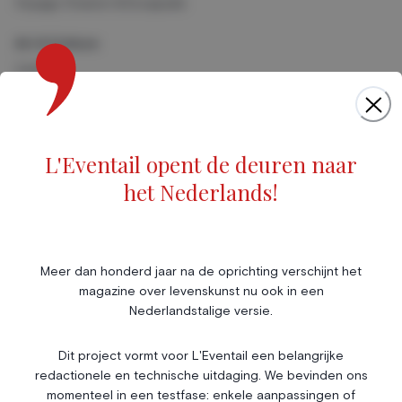
Voyage, Évasion & Escapade
Art & Culture
Cinéma
Musique
Foires & Expositions
Marché de l'art
L'Eventail opent de deuren naar
Scène & Spectacles
het Nederlands!
Livres
Société
Immobilier
Économie & Finances
Annonces
Meer dan honderd jaar na de oprichting verschijnt het
magazine over levenskunst nu ook in een
Entrepreneuriat
Articles
Nederlandstalige versie.
Vie Associative
Dit project vormt voor L'Eventail een belangrijke
Gotha
redactionele en technische uitdaging. We bevinden ons
Chroniques royales
momenteel in een testfase: enkele aanpassingen of