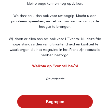
Vie mondaine
kleine bugs kunnen nog opduiken.
Nos Rencontres
Abonnement
We danken u dan ook voor uw begrip. Mocht u een
probleem opmerken, aarzel niet om ons hiervan op de
Agenda
À propos
hoogte te brengen.
Bonnes adresses
Contact
Magazine
Wedstrijd
Wij doen er alles aan om ook voor L'Eventail NL dezelfde
hoge standaarden van uitmuntendheid en kwaliteit te
Annonceurs
waarborgen die het magazine in het Frans zijn reputatie
hebben bezorgd.
Instagram
Facebook
Cookies
Welkom op Eventail.be/nl
Privacybeleid
Algemene voorwaarden
De redactie
L’Eventail gebruikt cookies om uw surfervaring te verbeteren. Voor
sommige daarvan is uw toestemming vereist. U kunt uw
Cookiebeheer
voorkeuren instellen via de onderstaande knop.
Begrepen
©
2026
-
ALLE RECHTEN
Alles weigeren
Voorkeuren
Alles accepteren
WEBSITE BY
VOORBEHOUDEN