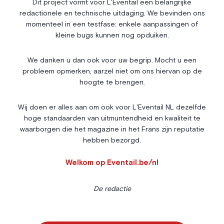
Dit project vormt voor L'Eventail een belangrijke
Gotha
redactionele en technische uitdaging. We bevinden ons
Chroniques royales
momenteel in een testfase: enkele aanpassingen of
Vie mondaine
kleine bugs kunnen nog opduiken.
Nos Rencontres
Abonnement
We danken u dan ook voor uw begrip. Mocht u een
probleem opmerken, aarzel niet om ons hiervan op de
Agenda
À propos
hoogte te brengen.
Bonnes adresses
Contact
Magazine
Wedstrijd
Wij doen er alles aan om ook voor L'Eventail NL dezelfde
hoge standaarden van uitmuntendheid en kwaliteit te
Annonceurs
waarborgen die het magazine in het Frans zijn reputatie
hebben bezorgd.
Instagram
Facebook
Cookies
Welkom op Eventail.be/nl
Privacybeleid
Algemene voorwaarden
De redactie
L’Eventail gebruikt cookies om uw surfervaring te verbeteren. Voor
sommige daarvan is uw toestemming vereist. U kunt uw
Cookiebeheer
voorkeuren instellen via de onderstaande knop.