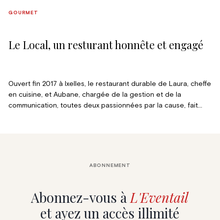
GOURMET
Le Local, un resturant honnête et engagé
Ouvert fin 2017 à Ixelles, le restaurant durable de Laura, cheffe
en cuisine, et Aubane, chargée de la gestion et de la
communication, toutes deux passionnées par la cause, fait
rapidement mouche. Éthique et atypique, honnête et
respectueux, simple et savoureux, Le Local est unlieu innovant
veillant aux principes de l'économie circulaire et du zéro
déchet avec sérieux. Rencontre avec les conceptrices.
ABONNEMENT
Abonnez-vous à
L'Eventail
et ayez un accès illimité