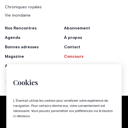
Chroniques royales
Vie mondaine
Nos Rencontres
Abonnement
Agenda
À propos
Bonnes adresses
Contact
Magazine
Concours
Annonceurs
Cookies
Instagram
Facebook
L'Éventail utilise les cookies pour améliorer votre expérience de
Politique de confidentialité
Conditions générales
navigation. Pour certains d’entre eux, votre consentement est
nécessaire. Vous pouvez paramétrer vos préférences via le bouton
Gestion des cookies
ci-dessous.