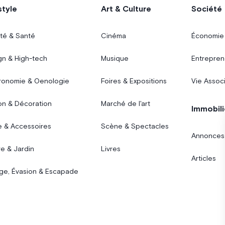
style
Art & Culture
Société
té & Santé
Cinéma
Économie
gn & High-tech
Musique
Entrepren
ronomie & Oenologie
Foires & Expositions
Vie Assoc
on & Décoration
Marché de l'art
Immobili
 & Accessoires
Scène & Spectacles
Annonces
e & Jardin
Livres
Articles
ge, Évasion & Escapade