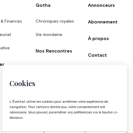
Gotha
Annonceurs
 & Finances
Chroniques royales
Abonnement
euriat
Vie mondaine
À propos
iative
Nos Rencontres
Contact
er
Agenda
Concours
Cookies
Bonnes adresses
Magazine
L'Éventail utilise les cookies pour améliorer votre expérience de
navigation. Pour certains d’entre eux, votre consentement est
nécessaire. Vous pouvez paramétrer vos préférences via le bouton ci-
dessous.