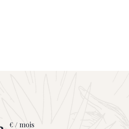
3
€ / mois