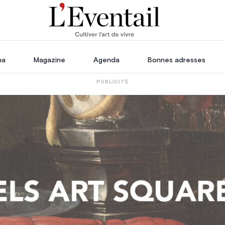
ha
Magazine
Agenda
Bonnes adresses
PUBLICITÉ
oration
Voyage, Évasion & Escapade
s
ssoires
in