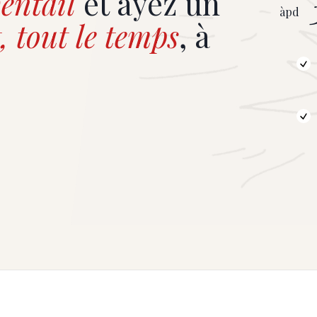
entail
et ayez un
àpd
, tout le temps
, à