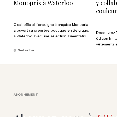
Monoprix à Waterloo
7 colla
couleu
C’est officiel, l’enseigne française Monoprix
a ouvert sa première boutique en Belgique,
Découvrez 7
à Waterloo avec une sélection alimentation,
édition limi
textile, beauté et art de la table, le tout
vêtements e
“Made In pas très loin”.
vitaminées !
Waterloo
ABONNEMENT