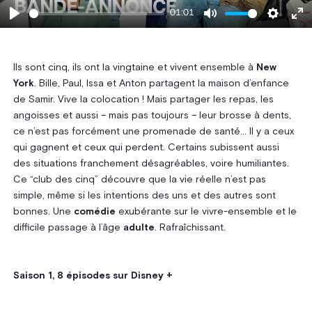
01:01
Play
Mute
Settings
Ent
ful
Ils sont cinq, ils ont la vingtaine et vivent ensemble à
New
York
. Bille, Paul, Issa et Anton partagent la maison d’enfance
de Samir. Vive la colocation ! Mais partager les repas, les
angoisses et aussi – mais pas toujours – leur brosse à dents,
ce n’est pas forcément une promenade de santé… Il y a ceux
qui gagnent et ceux qui perdent. Certains subissent aussi
des situations franchement désagréables, voire humiliantes.
Ce “club des cinq” découvre que la vie réelle n’est pas
simple, même si les intentions des uns et des autres sont
bonnes. Une
comédie
exubérante sur le vivre-ensemble et le
difficile passage à l’âge
adulte
. Rafraîchissant.
Saison 1, 8 épisodes sur Disney +