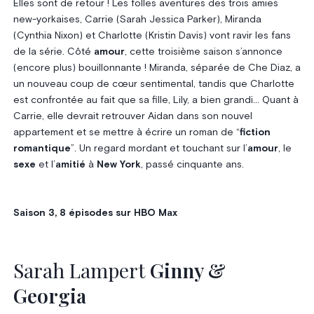
Elles sont de retour ! Les folles aventures des trois amies
new-yorkaises, Carrie (Sarah Jessica Parker), Miranda
(Cynthia Nixon) et Charlotte (Kristin Davis) vont ravir les fans
de la série. Côté
amour
, cette troisième saison s’annonce
(encore plus) bouillonnante ! Miranda, séparée de Che Diaz, a
un nouveau coup de cœur sentimental, tandis que Charlotte
est confrontée au fait que sa fille, Lily, a bien grandi… Quant à
Carrie, elle devrait retrouver Aidan dans son nouvel
appartement et se mettre à écrire un roman de “
fiction
romantique
”. Un regard mordant et touchant sur l’
amour
, le
sexe
et l’
amitié
à
New York
, passé cinquante ans.
Saison 3, 8 épisodes sur HBO Max
Sarah Lampert
Ginny &
Georgia