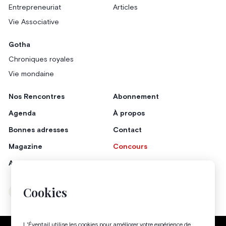
Entrepreneuriat
Articles
Vie Associative
Gotha
Chroniques royales
Vie mondaine
Nos Rencontres
Abonnement
Agenda
À propos
Bonnes adresses
Contact
Magazine
Concours
Annonceurs
Cookies
Instagram
Facebook
L'Éventail utilise les cookies pour améliorer votre expérience de