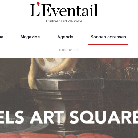
ha
Magazine
Agenda
Bonnes adresses
PUBLICITÉ
oration
Voyage, Évasion & Escapade
s
ssoires
in