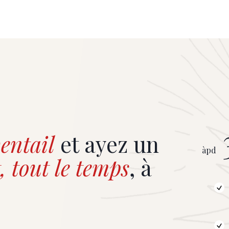
entail
et ayez un
àpd
, tout le temps
, à