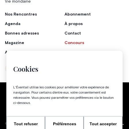
Vie mondaine
Nos Rencontres
Abonnement
Agenda
À propos
Bonnes adresses
Contact
Magazine
Concours
Annonceurs
Cookies
Instagram
Facebook
L'Éventail utilise les cookies pour améliorer votre expérience de
Politique de confidentialité
Conditions générales
navigation. Pour certains d’entre eux, votre consentement est
nécessaire. Vous pouvez paramétrer vos préférences via le bouton
Gestion des cookies
ci-dessous.
Tout refuser
Préférences
Tout accepter
WEBSITE BY
©
2026
-
TOUS DROITS RÉSERVÉS