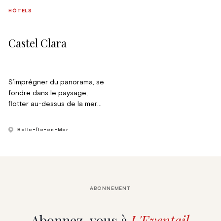
HÔTELS
Castel Clara
S’imprégner du panorama, se
fondre dans le paysage,
flotter au-dessus de la mer
invraisemblable de couleurs.
Se régaler des saveurs de
Belle-Île-en-Mer
l’océan, apprécier les
bienfaits du complexe Spa &
Thalasso, faire le plein
d’oxygène et d’iode, vivre l’île
comme un enchantement…
ABONNEMENT
Abonnez-vous à
L'Eventail