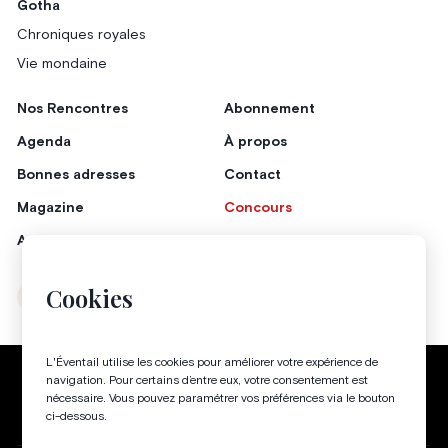
Gotha
Chroniques royales
Vie mondaine
Nos Rencontres
Abonnement
Agenda
À propos
Bonnes adresses
Contact
Magazine
Concours
Annonceurs
Cookies
Instagram
Facebook
L'Éventail utilise les cookies pour améliorer votre expérience de
Politique de confidentialité
Conditions générales
navigation. Pour certains d’entre eux, votre consentement est
nécessaire. Vous pouvez paramétrer vos préférences via le bouton
Gestion des cookies
ci-dessous.