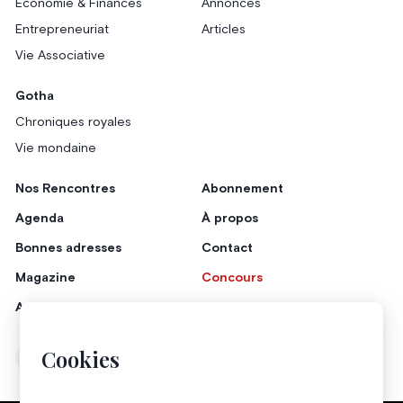
Économie & Finances
Annonces
Entrepreneuriat
Articles
Vie Associative
Gotha
Chroniques royales
Vie mondaine
Nos Rencontres
Abonnement
Agenda
À propos
Bonnes adresses
Contact
Magazine
Concours
Annonceurs
Cookies
Instagram
Facebook