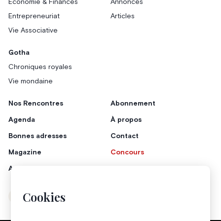
Économie & Finances
Annonces
Entrepreneuriat
Articles
Vie Associative
Gotha
Chroniques royales
Vie mondaine
Nos Rencontres
Abonnement
Agenda
À propos
Bonnes adresses
Contact
Magazine
Concours
Annonceurs
Cookies
Instagram
Facebook