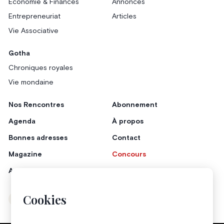
Économie & Finances
Annonces
Entrepreneuriat
Articles
Vie Associative
Gotha
Chroniques royales
Vie mondaine
Nos Rencontres
Abonnement
Agenda
À propos
Bonnes adresses
Contact
Magazine
Concours
Annonceurs
Cookies
Instagram
Facebook