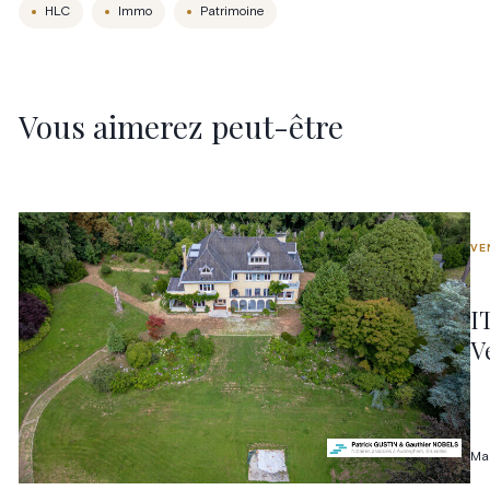
HLC
Immo
Patrimoine
Vous aimerez peut-être
VE
I
V
Ma