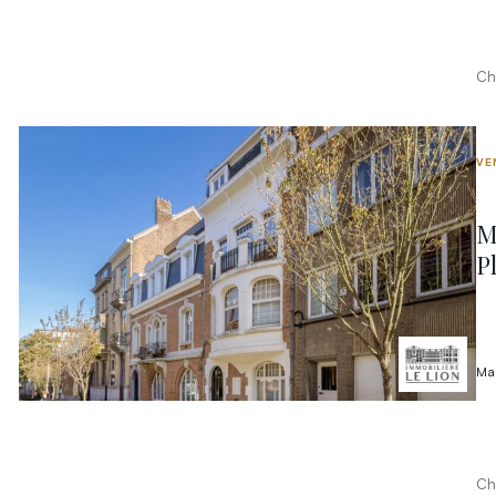
Ch
VE
M
P
Ma
Ch