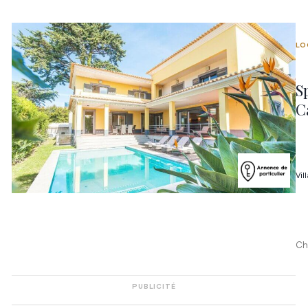
LO
S
C
Vil
Ch
PUBLICITÉ