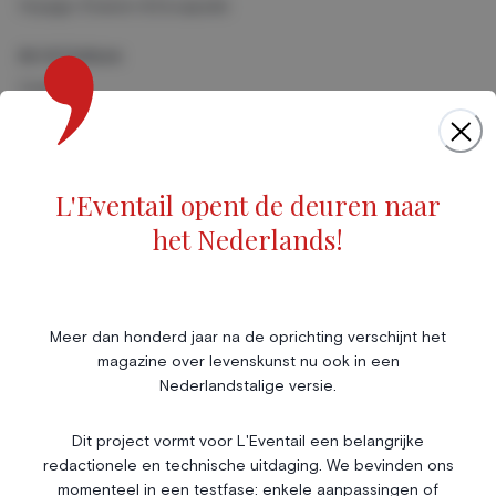
Voyage, Évasion & Escapade
Art & Culture
Cinéma
Musique
Foires & Expositions
Marché de l'art
L'Eventail opent de deuren naar
Scène & Spectacles
het Nederlands!
Livres
Société
Immobilier
Économie & Finances
Annonces
Meer dan honderd jaar na de oprichting verschijnt het
magazine over levenskunst nu ook in een
Entrepreneuriat
Articles
Nederlandstalige versie.
Vie Associative
Dit project vormt voor L'Eventail een belangrijke
Gotha
redactionele en technische uitdaging. We bevinden ons
Chroniques royales
momenteel in een testfase: enkele aanpassingen of