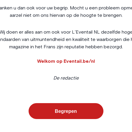
anken u dan ook voor uw begrip. Mocht u een probleem opme
aarzel niet om ons hiervan op de hoogte te brengen.
703.fr
Wij doen er alles aan om ook voor L'Eventail NL dezelfde hog
andaarden van uitmuntendheid en kwaliteit te waarborgen die 
magazine in het Frans zijn reputatie hebben bezorgd.
Welkom op Eventail.be/nl
De redactie
Begrepen