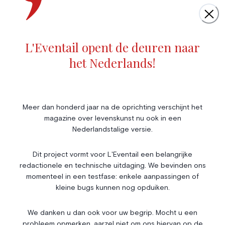
Musique
Foires & Expositions
Marché de l'art
L'Eventail opent de deuren naar
Scène & Spectacles
het Nederlands!
Livres
Société
Immobilier
Économie & Finances
Annonces
Meer dan honderd jaar na de oprichting verschijnt het
magazine over levenskunst nu ook in een
Entrepreneuriat
Articles
Nederlandstalige versie.
Vie Associative
Dit project vormt voor L'Eventail een belangrijke
Gotha
redactionele en technische uitdaging. We bevinden ons
Chroniques royales
momenteel in een testfase: enkele aanpassingen of
Vie mondaine
kleine bugs kunnen nog opduiken.
Nos Rencontres
Abonnement
We danken u dan ook voor uw begrip. Mocht u een
probleem opmerken, aarzel niet om ons hiervan op de
Agenda
À propos