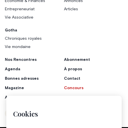
Économie & Finances
Annonces
Entrepreneuriat
Articles
Vie Associative
Gotha
Chroniques royales
Vie mondaine
Nos Rencontres
Abonnement
Agenda
À propos
Bonnes adresses
Contact
Magazine
Concours
Annonceurs
Cookies
Instagram
Facebook