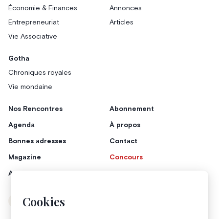
Économie & Finances
Annonces
Entrepreneuriat
Articles
Vie Associative
Gotha
Chroniques royales
Vie mondaine
Nos Rencontres
Abonnement
Agenda
À propos
Bonnes adresses
Contact
Magazine
Concours
Annonceurs
Cookies
Instagram
Facebook