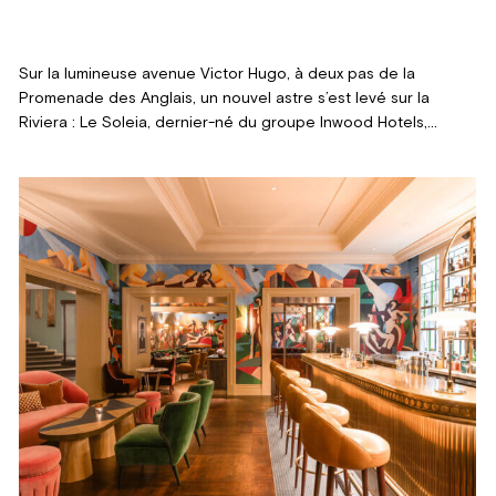
Sur la lumineuse avenue Victor Hugo, à deux pas de la
Promenade des Anglais, un nouvel astre s’est levé sur la
Riviera : Le Soleia, dernier-né du groupe Inwood Hotels,
confié au talent du décorateur Oscar Lucien Ono et à son
agence Maison Numéro 20. Entre héritage Art Déco et
sensualité méditerranéenne, l’hôtel quatre étoiles célèbre la
beauté du Sud, la chaleur du geste artisanal et la douceur
d’une lumière qui semble tout embrasser.