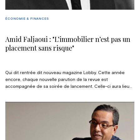
ÉCONOMIE & FINANCES
Amid Faljaoui : "L’immobilier n’est pas un
placement sans risque"
Qui dit rentrée dit nouveau magazine Lobby. Cette année
encore, chaque nouvelle parution de la revue est
accompagnée de sa soirée de lancement. Celle-ci aura lieu
ce mardi 10 septembre, dans le cadre unique d’Autoworld.
Cette soirée de lancement sera consacrée au thème : «
Investir sans risque : utopie ou réalité ? ». Pour tenter de
répondre à cette épineuse question, les meilleurs spécialistes
seront présents. Mais avant de vous parler des intervenants,
nous vous présentons notre modérateur du soir : Amid
Faljaoui, l’emblématique directeur de Trends-Tendances. Cet