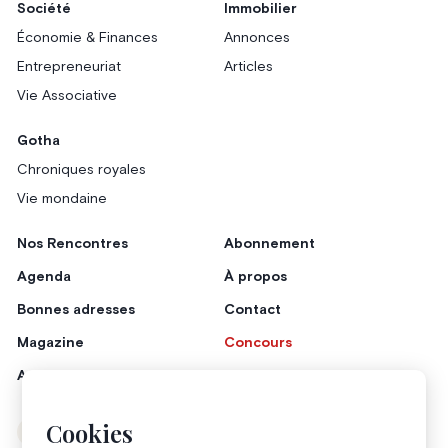
Société
Immobilier
Économie & Finances
Annonces
Entrepreneuriat
Articles
Vie Associative
Gotha
Chroniques royales
Vie mondaine
Nos Rencontres
Abonnement
Agenda
À propos
Bonnes adresses
Contact
Magazine
Concours
Annonceurs
Cookies
Instagram
Facebook