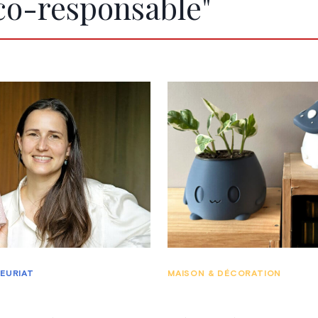
co-responsable"
EURIAT
MAISON & DÉCORATION