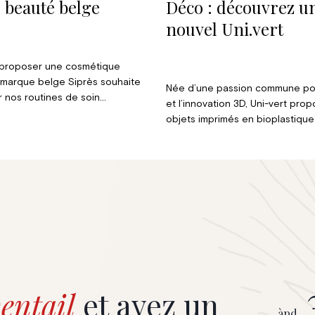
: beauté belge
Déco : découvrez u
nouvel Uni.vert
 proposer une cosmétique
a marque belge Siprès souhaite
Née d’une passion commune pou
 nos routines de soin
et l’innovation 3D, Uni-vert pro
 à une nature proche de chez
objets imprimés en bioplastique
de matières végétales. Un mon
l’imagination prend forme et s’i
votre quotidien, avec douceur et
entail
et ayez un
àpd