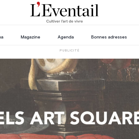
ha
Magazine
Agenda
Bonnes adresses
PUBLICITÉ
oration
Voyage, Évasion & Escapade
s
ssoires
in