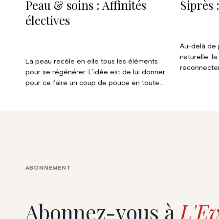
Peau & soins : Affinités
Siprès 
électives
Au-delà de
naturelle, l
La peau recèle en elle tous les éléments
reconnecter
pour se régénérer. L’idée est de lui donner
quotidienne
pour ce faire un coup de pouce en toute
nous.
sécurité. Kenza Keller, fondatrice de la
marque de soins TALM (To All The Mamas),
privilégie la biodisponibilité des actifs pour
optimiser leur assimilation par la peau. Elle
nous en dit plus.
ABONNEMENT
Abonnez-vous à
L'Ev