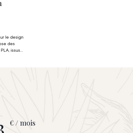
n
r le design
pose des
 PLA, issus
de où
nvite dans
 originalité.
3
€ / mois