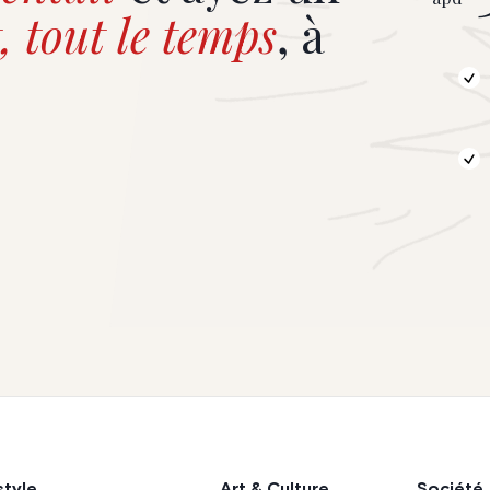
, tout le temps
, à
style
Art & Culture
Société