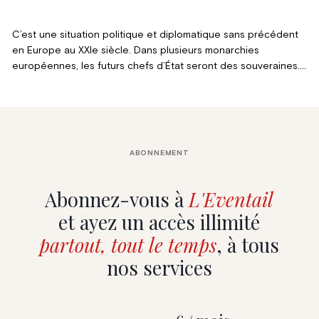
C’est une situation politique et diplomatique sans précédent
en Europe au XXIe siècle. Dans plusieurs monarchies
européennes, les futurs chefs d’État seront des souveraines.
Des femmes régnantes monteront sur le trône des Pays-Bas,
d’Espagne, de Suède et de Belgique. Elles seront garantes
d’efficacité, de modernité, de sensibilité et de tradition. Nous
achevons cette série avec la princesse héritière de Norvège,
la future reine Ingrid.
ABONNEMENT
Abonnez-vous à
L'Eventail
et ayez un accès illimité
partout, tout le temps
, à tous
nos services