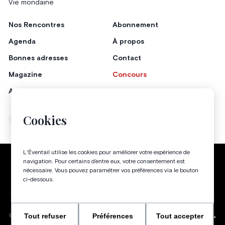
Vie mondaine
Nos Rencontres
Abonnement
Agenda
À propos
Bonnes adresses
Contact
Magazine
Concours
Annonceurs
Cookies
Instagram
Facebook
L'Éventail utilise les cookies pour améliorer votre expérience de
Politique de confidentialité
Conditions générales
navigation. Pour certains d’entre eux, votre consentement est
nécessaire. Vous pouvez paramétrer vos préférences via le bouton
Gestion des cookies
ci-dessous.
Tout refuser
Préférences
Tout accepter
WEBSITE BY
©
2026
-
TOUS DROITS RÉSERVÉS