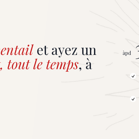
entail
et ayez un
àpd
, tout le temps
, à