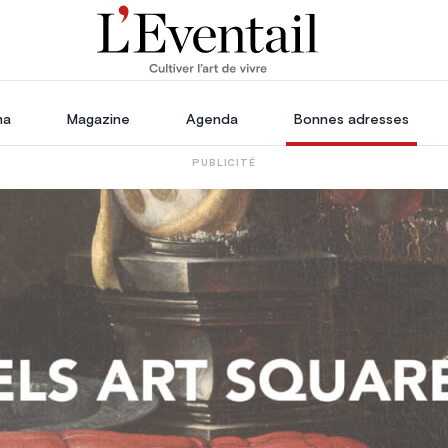
ha
Magazine
Agenda
Bonnes adresses
PUBLICITÉ
oration
Voyage, Évasion & Escapade
s
ssoires
in