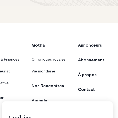
Gotha
Annonceurs
 & Finances
Chroniques royales
Abonnement
euriat
Vie mondaine
À propos
iative
Nos Rencontres
Contact
er
Agenda
Concours
Bonnes adresses
Cookies