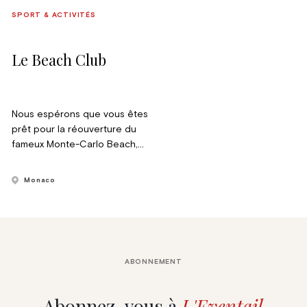
SPORT & ACTIVITÉS
Le Beach Club
Nous espérons que vous êtes
prêt pour la réouverture du
fameux Monte-Carlo Beach,
qui reste l’endroit par
excellence où le glamour de
Monaco
la Principauté prend tout son
sens.
ABONNEMENT
Abonnez-vous à
L'Eventail