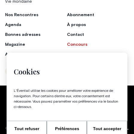
Vie mondaine
Nos Rencontres
Abonnement
Agenda
À propos
Bonnes adresses
Contact
Magazine
Concours
Annonceurs
Cookies
Instagram
Facebook
L'Éventail utilise les cookies pour améliorer votre expérience de
Politique de confidentialité
Conditions générales
navigation. Pour certains d’entre eux, votre consentement est
nécessaire. Vous pouvez paramétrer vos préférences via le bouton
Gestion des cookies
ci-dessous.
Tout refuser
Préférences
Tout accepter
WEBSITE BY
©
2026
-
TOUS DROITS RÉSERVÉS