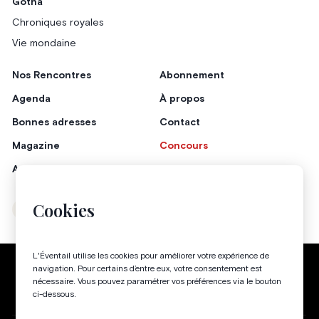
Gotha
Chroniques royales
Vie mondaine
Nos Rencontres
Abonnement
Agenda
À propos
Bonnes adresses
Contact
Magazine
Concours
Annonceurs
Cookies
Instagram
Facebook
L'Éventail utilise les cookies pour améliorer votre expérience de
Politique de confidentialité
Conditions générales
navigation. Pour certains d’entre eux, votre consentement est
nécessaire. Vous pouvez paramétrer vos préférences via le bouton
Gestion des cookies
ci-dessous.