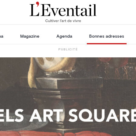
ha
Magazine
Agenda
Bonnes adresses
PUBLICITÉ
oration
Voyage, Évasion & Escapade
s
ssoires
in