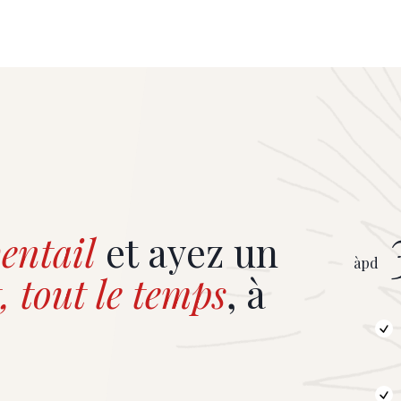
entail
et ayez un
àpd
, tout le temps
, à