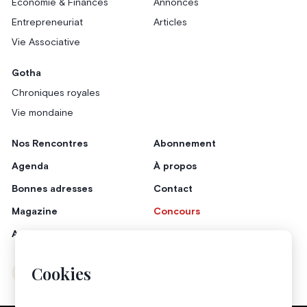
Économie & Finances
Annonces
Entrepreneuriat
Articles
Vie Associative
Gotha
Chroniques royales
Vie mondaine
Nos Rencontres
Abonnement
Agenda
À propos
Bonnes adresses
Contact
Magazine
Concours
Annonceurs
Cookies
Instagram
Facebook