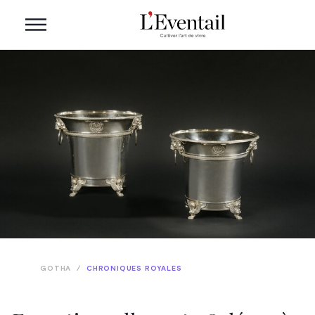
GOTHA
/
CHRONIQUES ROYALES