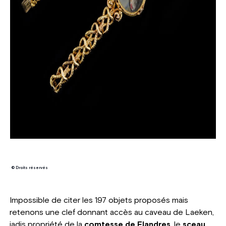
© Droits réservés
Impossible de citer les 197 objets proposés mais
retenons une clef donnant accès au caveau de Laeken,
jadis propriété de la
comtesse de Flandres
, le
sceau