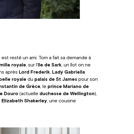
l est resté un ami. Tom a fait sa demande à
mille royale
, sur l'
île de Sark
, un îlot on ne
ans après
Lord Frederik
,
Lady Gabriella
pelle royale
du
palais de St James
pour son
nstantin de Grèce
, le
prince Mariano de
de Douro
(actuelle
duchesse de Wellington
),
 Elizabeth Shakerley
, une cousine