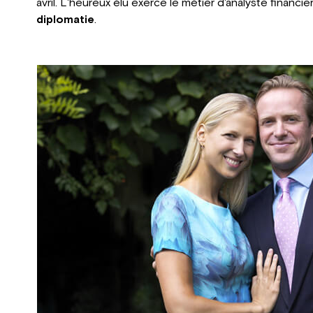
avril. L'heureux élu exerce le métier d'analyste financier
diplomatie
.