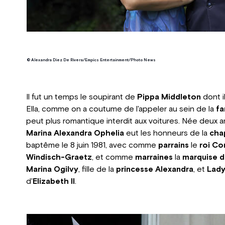
© Alexandra Diez De Rivera/Empics Entertainment/Photo News
Il fut un temps le soupirant de
Pippa Middleton
dont i
Ella, comme on a coutume de l'appeler au sein de la
fa
peut plus romantique interdit aux voitures. Née deux 
Marina Alexandra Ophelia
eut les honneurs de la
cha
baptême le 8 juin 1981, avec comme
parrains
le
roi Co
Windisch-Graetz
, et comme
marraines
la
marquise 
Marina Ogilvy
, fille de la
princesse Alexandra
, et
Lady
d'
Elizabeth II
.