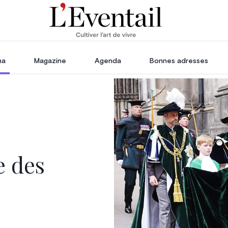
ha
Magazine
Agenda
Bonnes adresses
oration
Voyage, Évasion & Escapade
s
ssoires
in
e des