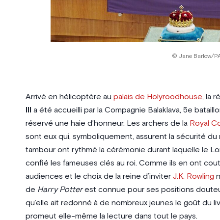
© Jane Barlow/PA
Arrivé en hélicoptère au
palais de Holyroodhouse
, la
III
a été accueilli par la Compagnie Balaklava, 5e bataill
réservé une haie d’honneur. Les archers de la
Royal C
sont eux qui, symboliquement, assurent la sécurité d
tambour ont rythmé la cérémonie durant laquelle le Lo
confié les fameuses clés au roi. Comme ils en ont co
audiences et le choix de la reine d’inviter
J.K. Rowling
n
de
Harry Potter
est connue pour ses positions douteus
qu’elle ait redonné à de nombreux jeunes le goût du livre
promeut elle-même la lecture dans tout le pays.