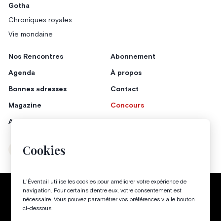
Gotha
Chroniques royales
Vie mondaine
Nos Rencontres
Abonnement
Agenda
À propos
Bonnes adresses
Contact
Magazine
Concours
Annonceurs
Cookies
Instagram
Facebook
L'Éventail utilise les cookies pour améliorer votre expérience de
Politique de confidentialité
Conditions générales
navigation. Pour certains d’entre eux, votre consentement est
nécessaire. Vous pouvez paramétrer vos préférences via le bouton
Gestion des cookies
ci-dessous.