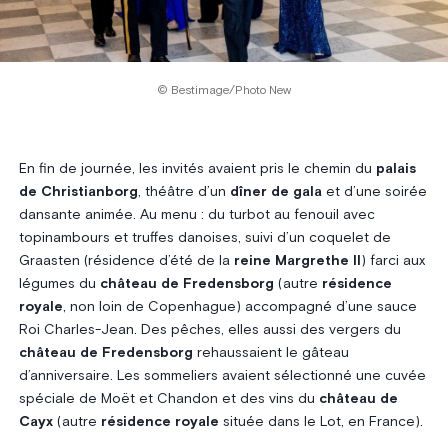
© Bestimage/Photo New
En fin de journée, les invités avaient pris le chemin du
palais
de Christianborg
, théâtre d’un
dîner de gala
et d’une soirée
dansante animée. Au menu : du turbot au fenouil avec
topinambours et truffes danoises, suivi d’un coquelet de
Graasten (résidence d’été de la
reine Margrethe II
) farci aux
légumes du
château de Fredensborg
(autre
résidence
royale
, non loin de Copenhague) accompagné d’une sauce
Roi Charles-Jean. Des pêches, elles aussi des vergers du
château de Fredensborg
rehaussaient le gâteau
d’anniversaire. Les sommeliers avaient sélectionné une cuvée
spéciale de Moët et Chandon et des vins du
château de
Cayx
(autre
résidence royale
située dans le Lot, en France).