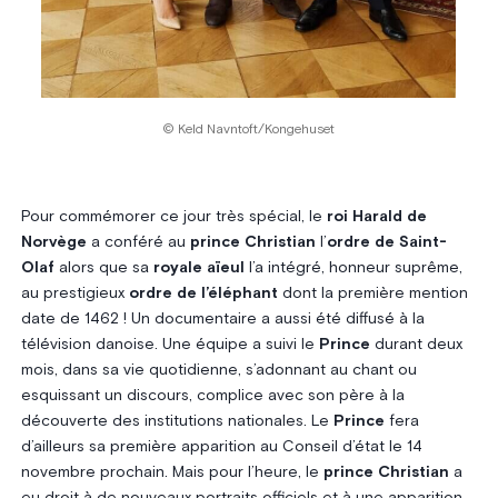
© Keld Navntoft/Kongehuset
Pour commémorer ce jour très spécial, le
roi Harald de
Norvège
a conféré au
prince Christian
l’
ordre de Saint-
Olaf
alors que sa
royale aïeul
l’a intégré, honneur suprême,
au prestigieux
ordre de l’éléphant
dont la première mention
date de 1462 ! Un documentaire a aussi été diffusé à la
télévision danoise. Une équipe a suivi le
Prince
durant deux
mois, dans sa vie quotidienne, s’adonnant au chant ou
esquissant un discours, complice avec son père à la
découverte des institutions nationales. Le
Prince
fera
d’ailleurs sa première apparition au Conseil d’état le 14
novembre prochain. Mais pour l’heure, le
prince Christian
a
eu droit à de nouveaux portraits officiels et à une apparition