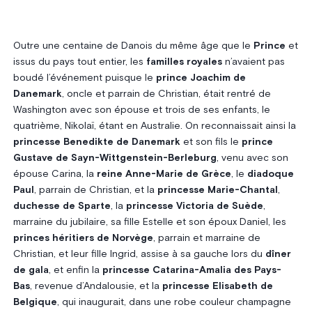
Outre une centaine de Danois du même âge que le
Prince
et
issus du pays tout entier, les
familles royales
n’avaient pas
boudé l’événement puisque le
prince Joachim de
Danemark
, oncle et parrain de Christian, était rentré de
Washington avec son épouse et trois de ses enfants, le
quatrième, Nikolaï, étant en Australie. On reconnaissait ainsi la
princesse Benedikte de Danemark
et son fils le
prince
Gustave de Sayn-Wittgenstein-Berleburg
, venu avec son
épouse Carina, la
reine Anne-Marie de Grèce
, le
diadoque
Paul
, parrain de Christian, et la
princesse Marie-Chantal
,
duchesse de Sparte
, la
princesse Victoria de Suède
,
marraine du jubilaire, sa fille Estelle et son époux Daniel, les
princes héritiers de Norvège
, parrain et marraine de
Christian, et leur fille Ingrid, assise à sa gauche lors du
dîner
de gala
, et enfin la
princesse Catarina-Amalia des Pays-
Bas
, revenue d’Andalousie, et la
princesse Elisabeth de
Belgique
, qui inaugurait, dans une robe couleur champagne