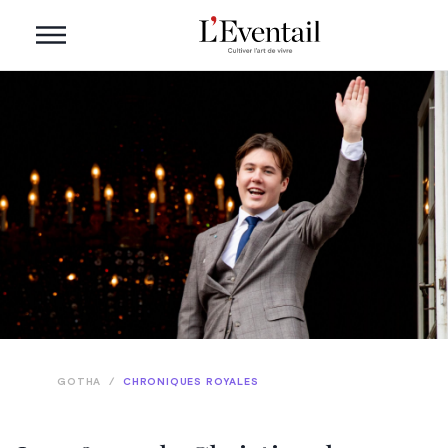
GOTHA
/
CHRONIQUES ROYALES