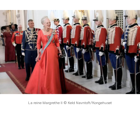
La reine Margrethe II © Keld Navntoft/Kongehuset