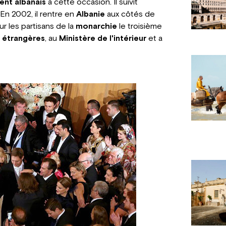
nt albanais
à cette occasion. Il suivit
 En 2002, il rentre en
Albanie
aux côtés de
r les partisans de la
monarchie
le troisième
s étrangères
, au
Ministère de l'intérieur
et a