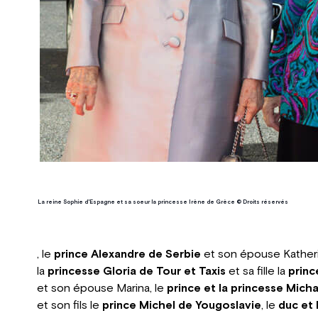
La reine Sophie d'Espagne et sa soeur la princesse Irène de Grèce © Droits réservés
, le
prince Alexandre de Serbie
et son épouse Katheri
la
princesse Gloria de Tour et Taxis
et sa fille la
princ
et son épouse Marina, le
prince et la princesse Mich
et son fils le
prince Michel de Yougoslavie
, le
duc et