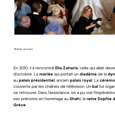
© Droits réservés
En 2010, il a rencontré
Elia Zaharia
, celle qui allait dev
d'octobre. La
mariée
qui portait un
diadème
de la
dyn
au
palais présidentiel
, ancien
palais royal
. La
cérémo
couverte par les chaînes de télévision. Un
bal
fut organ
se retrouver. Dans l'assistance, on a pu voir l'impératri
ses prénoms en hommage au
Shah
), la
reine Sophie 
Grèce