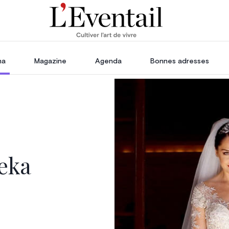
ha
Magazine
Agenda
Bonnes adresses
oration
Voyage, Évasion & Escapade
s
ssoires
in
eka