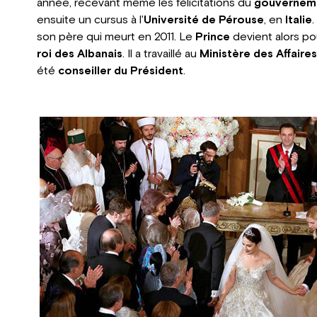
année, recevant même les félicitations du
gouverneme
ensuite un cursus à l'
Université de Pérouse
, en
Italie
.
son père qui meurt en 2011. Le
Prince
devient alors pou
roi des Albanais
. Il a travaillé au
Ministère des Affaire
été
conseiller du Président
.