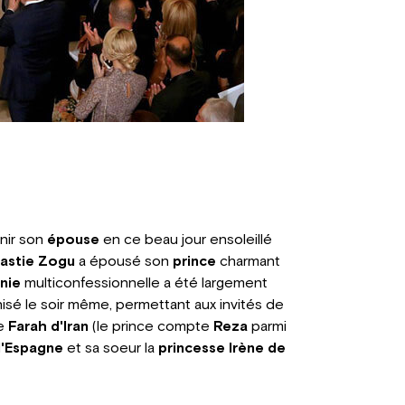
enir son
épouse
en ce beau jour ensoleillé
astie Zogu
a épousé son
prince
charmant
nie
multiconfessionnelle a été largement
isé le soir même, permettant aux invités de
ce
Farah d'Iran
(le prince compte
Reza
parmi
d'Espagne
et sa soeur la
princesse Irène de