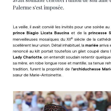
Palerme s'est imposée.
La veille, il avait convié les invités pour une soirée au
prince Biagio Licata Baucina
et de la
princesse S
e
merveilleuses mosaïques du XII
siècle de la cathéd
scellèrent leur union. Détail inhabituel, la
mariée
arriva 
renoncé au kilt portait toutefois un gilet coupé dans l
Lady Charlotte
, on entendit soudain retentir quelqu
sa mère, en robe longue rose et mantille, sa tenue re
tradition, furent la propriété de l
'archiduchesse Mari
sœur de Marie-Antoinette.