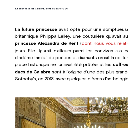
La duchesse de Calabre, mère du marié © DR
La future
princesse
avait opté pour une somptueuse 
britannique Philippa Lelley, une couturière qu'avait a
princesse Alexandra de Kent
(
dont nous vous relati
jours. Elle figurait d'ailleurs parmi les convives au
diadème familial de perlees et diamants ornait la coiff
pièce historique ne lui avait été prêtée et les
coffres
ducs de Calabre
sont à l'origine d'une des plus gran
Sotheby's, en 2018, avec quelques pièces d'anthologi