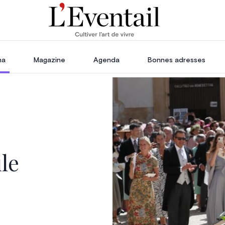
ha
Magazine
Agenda
Bonnes adresses
oration
Voyage, Évasion & Escapade
s
ssoires
in
le