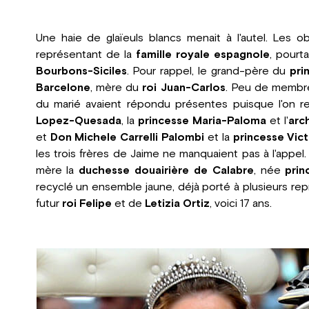
Une haie de glaïeuls blancs menait à l'autel. Les o
représentant de la
famille royale espagnole
, pourt
Bourbons-Siciles
. Pour rappel, le grand-père du
pri
Barcelone
, mère du
roi Juan-Carlos
. Peu de memb
du marié avaient répondu présentes puisque l'on re
Lopez-Quesada
, la
princesse Maria-Paloma
et l'
arc
et
Don Michele Carrelli Palombi
et la
princesse Vict
les trois frères de Jaime ne manquaient pas à l'appel
mère la
duchesse douairière de Calabre
, née
prin
recyclé un ensemble jaune, déjà porté à plusieurs re
futur
roi Felipe
et de
Letizia Ortiz
, voici 17 ans.