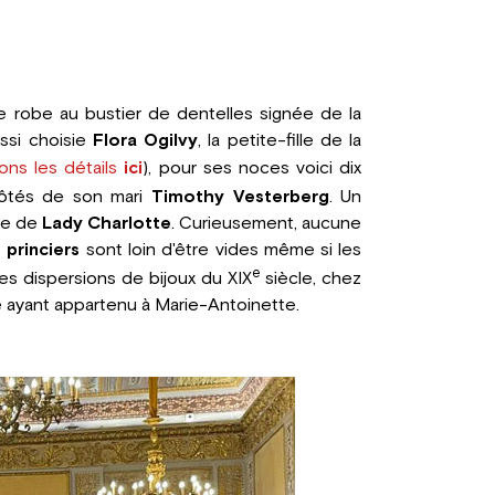
robe au bustier de dentelles signée de la
ussi choisie
Flora Ogilvy
, la petite-fille de la
ons les détails
ici
), pour ses noces voici dix
x côtés de son mari
Timothy Vesterberg
. Un
ure de
Lady Charlotte
. Curieusement, aucune
 princiers
sont loin d'être vides même si les
e
des dispersions de bijoux du XIX
siècle, chez
e ayant appartenu à Marie-Antoinette.