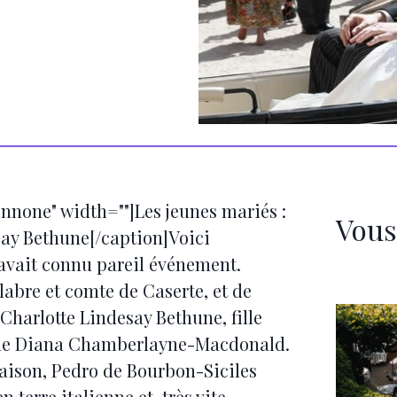
nnone" width=""]Les jeunes mariés :
Vous
say Bethune[/caption]Voici
'avait connu pareil événement.
labre et comte de Caserte, et de
Charlotte Lindesay Bethune, fille
t de Diana Chamberlayne-Macdonald.
aison, Pedro de Bourbon-Siciles
 terre italienne et, très vite,