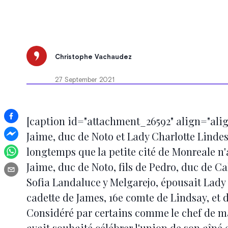
Christophe Vachaudez
27 September 2021
[caption id="attachment_26592" align="alig
Jaime, duc de Noto et Lady Charlotte Linde
longtemps que la petite cité de Monreale n
Jaime, duc de Noto, fils de Pedro, duc de Ca
Sofia Landaluce y Melgarejo, épousait Lady 
cadette de James, 16e comte de Lindsay, e
Considéré par certains comme le chef de m
avait souhaité célébrer l'union de son aîné en