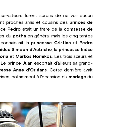
bservateurs furent surpris de ne voir aucun
ant proches amis et cousins des
princes de
nce Pedro
était un frère de la
comtesse de
res du
gotha
en général mais les cinq tantes
connaissait la
princesse Cristina
et
Pedro
hiduc Siméon d'Autriche
, la
princesse Inèse
oria
et
Markos Nomikos
. Les trois sœurs et
. Le
prince Juan
escortait d'ailleurs sa grand-
cesse Anne d'Orléans
. Cette dernière avait
prises, notamment à l'occasion du
mariage
du