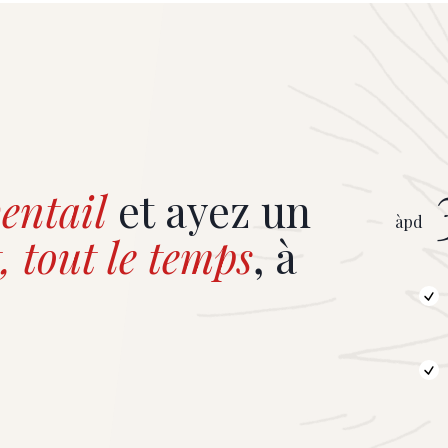
entail
et ayez un
àpd
, tout le temps
, à