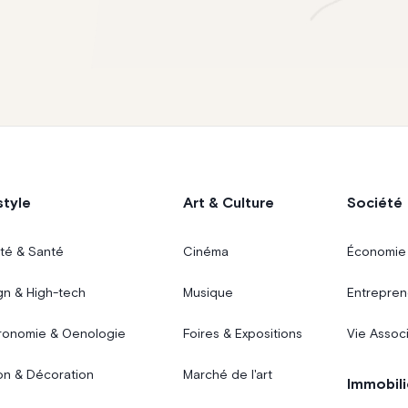
style
Art & Culture
Société
té & Santé
Cinéma
Économie
gn & High-tech
Musique
Entrepren
ronomie & Oenologie
Foires & Expositions
Vie Assoc
on & Décoration
Marché de l'art
Immobili