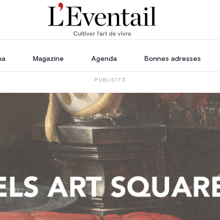
ha
Magazine
Agenda
Bonnes adresses
PUBLICITÉ
oration
Voyage, Évasion & Escapade
s
ssoires
in