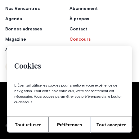
Nos Rencontres
Abonnement
Agenda
À propos
Bonnes adresses
Contact
Magazine
Concours
Annonceurs
Cookies
Instagram
Facebook
L'Éventail utilise les cookies pour améliorer votre expérience de
Politique de confidentialité
Conditions générales
navigation. Pour certains d’entre eux, votre consentement est
nécessaire. Vous pouvez paramétrer vos préférences via le bouton
Gestion des cookies
ci-dessous.
Tout refuser
Préférences
Tout accepter
WEBSITE BY
©
2026
-
TOUS DROITS RÉSERVÉS