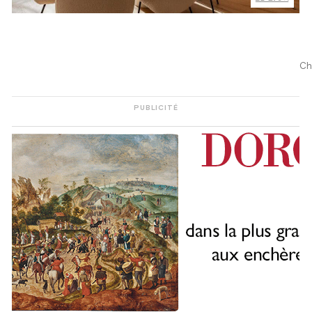
Ch
PUBLICITÉ