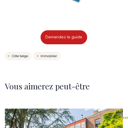
Demandez le guide
Côte belge
Immobilier
Vous aimerez peut-être
VE