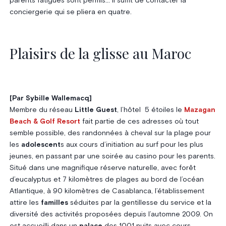
parents fatigués sont permis… Il suffit de contacter la
conciergerie qui se pliera en quatre.
Plaisirs de la glisse au Maroc
[
Par Sybille Wallemacq
]
Membre du réseau
Little Guest
, l’hôtel 5 étoiles le
Mazagan
Beach & Golf Resort
fait partie de ces adresses où tout
semble possible, des randonnées à cheval sur la plage pour
les
adolescent
s aux cours d’initiation au surf pour les plus
jeunes, en passant par une soirée au casino pour les parents.
Situé dans une magnifique réserve naturelle, avec forêt
d’eucalyptus et 7 kilomètres de plages au bord de l’océan
Atlantique, à 90 kilomètres de Casablanca, l’établissement
attire les
familles
séduites par la gentillesse du service et la
diversité des activités proposées depuis l’automne 2009. On
est accueilli dans un
palace
des 1001 nuits avec cours