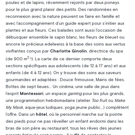
poules et de lapins, récemment rejoints par deux poneys
pour le plus grand plaisir des petits. Des randonnées en
reconnexion avec la nature peuvent se faire en famille et
avec l’accompagnement d’un guide expert pour s’initier aux
plantes et aux fleurs. Ces balades sont aussi l’occasion de
débusquer ensemble le sapin blanc, les fleurs de bleuet ou
encore le précieux edelweiss à la base des soins aux vertus
vivifiantes conçus par
Charlotte Ginolin
, directrice du spa
2
(de 900 m
!). La carte de ce dernier comporte deux
sections spécifiques aux adolescents (de 12 à 17 ans) et aux
enfants (de 4 à 12 ans). On y trouve des soins aux saveurs
gourmandes et adaptées : Douce frimousse, Mains de fées,
Bottes de sept lieues… Un cinéma, une salle de jeux dans
l’esprit
Montessori
, un espace
gaming
pour les plus grands,
une programmation hebdomadaire (atelier
Too fruit
ou
Make
My Mask
, aqua-jeux ludiques, yoga jeune public…) complètent
l’offre. Dans un
hôtel
, où le personnel marche sur la pointe
des pieds pour ne pas réveiller un enfant endormi dans les
bras de son père au restaurant, tous les rêves des jeunes