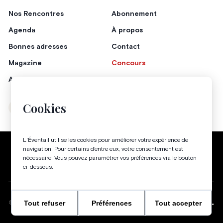
Nos Rencontres
Abonnement
Agenda
À propos
Bonnes adresses
Contact
Magazine
Concours
Annonceurs
Cookies
Instagram
Facebook
L'Éventail utilise les cookies pour améliorer votre expérience de
Politique de confidentialité
Conditions générales
navigation. Pour certains d’entre eux, votre consentement est
nécessaire. Vous pouvez paramétrer vos préférences via le bouton
Gestion des cookies
ci-dessous.
Tout refuser
Préférences
Tout accepter
WEBSITE BY
©
2026
-
TOUS DROITS RÉSERVÉS