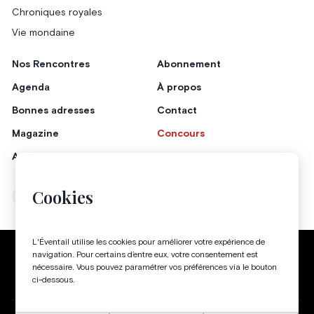
Chroniques royales
Vie mondaine
Nos Rencontres
Abonnement
Agenda
À propos
Bonnes adresses
Contact
Magazine
Concours
Annonceurs
Cookies
Instagram
Facebook
L'Éventail utilise les cookies pour améliorer votre expérience de
Politique de confidentialité
Conditions générales
navigation. Pour certains d’entre eux, votre consentement est
nécessaire. Vous pouvez paramétrer vos préférences via le bouton
Gestion des cookies
ci-dessous.