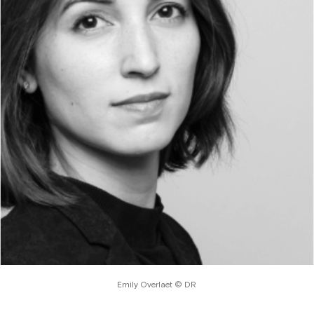
Emily Overlaet © DR