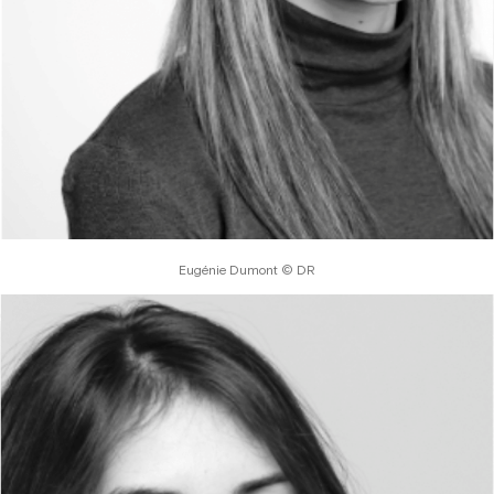
Eugénie Dumont © DR