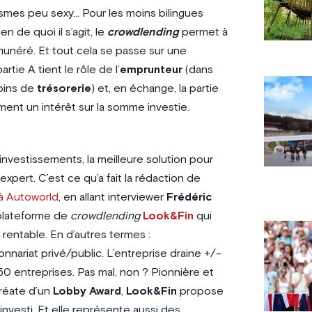
icismes peu sexy… Pour les moins bilingues
de quoi il s’agit, le
crowdlending
permet à
munéré. Et tout cela se passe sur une
rtie A tient le rôle de l’
emprunteur
(dans
soins de
trésorerie
) et, en échange, la partie
ment un intérêt sur la somme investie.
nvestissements, la meilleure solution pour
xpert. C’est ce qu’a fait la rédaction de
à Autoworld
, en allant interviewer
Frédéric
plateforme de
crowdlending
Look&Fin
qui
rentable. En d’autres termes :
nnariat privé/public. L’entreprise draine +/-
50 entreprises. Pas mal, non ? Pionnière et
réate d’un
Lobby Award
,
Look&Fin
propose
investi. Et elle représente aussi des