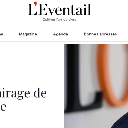
ha
Magazine
Agenda
Bonnes adresses
oration
Voyage, Évasion & Escapade
s
ssoires
in
airage de
le