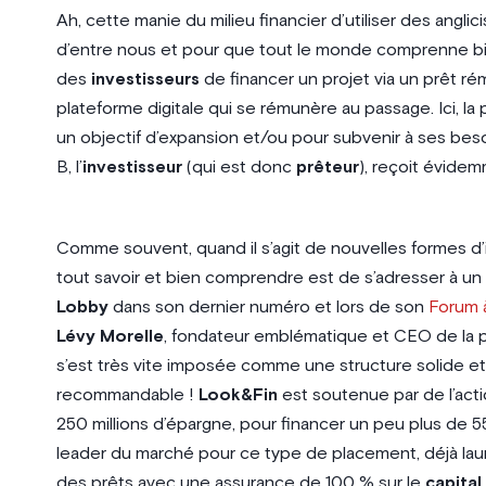
Ah, cette manie du milieu financier d’utiliser des angl
d’entre nous et pour que tout le monde comprenne bien 
des
investisseurs
de financer un projet via un prêt ré
plateforme digitale qui se rémunère au passage. Ici, la pa
un objectif d’expansion et/ou pour subvenir à ses be
B, l’
investisseur
(qui est donc
prêteur
), reçoit évidem
Comme souvent, quand il s’agit de nouvelles formes d’i
tout savoir et bien comprendre est de s’adresser à un e
Lobby
dans son dernier numéro et lors de son
Forum 
Lévy Morelle
, fondateur emblématique et CEO de la 
s’est très vite imposée comme une structure solide et 
recommandable !
Look&Fin
est soutenue par de l’actio
250 millions d’épargne, pour financer un peu plus de 5
leader du marché pour ce type de placement, déjà lau
des prêts avec une assurance de 100 % sur le
capital