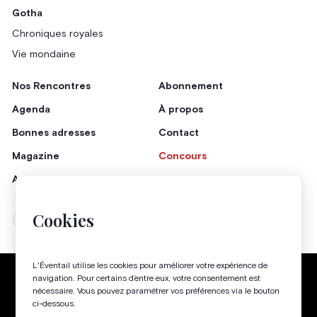
Gotha
Chroniques royales
Vie mondaine
Nos Rencontres
Abonnement
Agenda
À propos
Bonnes adresses
Contact
Magazine
Concours
Annonceurs
Cookies
Instagram
Facebook
L'Éventail utilise les cookies pour améliorer votre expérience de
Politique de confidentialité
Conditions générales
navigation. Pour certains d’entre eux, votre consentement est
nécessaire. Vous pouvez paramétrer vos préférences via le bouton
Gestion des cookies
ci-dessous.