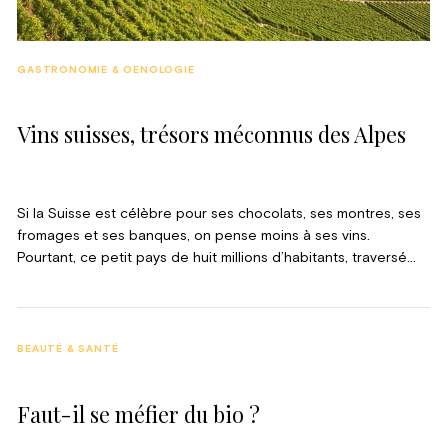
GASTRONOMIE & OENOLOGIE
Vins suisses, trésors méconnus des Alpes
Si la Suisse est célèbre pour ses chocolats, ses montres, ses
fromages et ses banques, on pense moins à ses vins.
Pourtant, ce petit pays de huit millions d’habitants, traversé
par les Alpes, peut s’enorgueillir de posséder six régions
viticoles, 2500 vigneronnes et vignerons, vingt-quatre
variétés emblématiques de raisins et soixante-deux AOC. Un
record !
BEAUTÉ & SANTÉ
Faut-il se méfier du bio ?