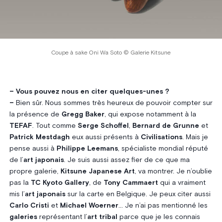
Coupe à sake Oni Wa Soto © Galerie Kitsune
– Vous pouvez nous en citer quelques-unes ?
–
Bien sûr. Nous sommes très heureux de pouvoir compter sur
la présence de
Gregg Baker
, qui expose notamment à la
TEFAF
. Tout comme
Serge Schoffel
,
Bernard de Grunne
et
Patrick Mestdagh
eux aussi présents à
Civilisations
. Mais je
pense aussi à
Philippe Leemans
, spécialiste mondial réputé
de l’
art japonais
. Je suis aussi assez fier de ce que ma
propre galerie,
Kitsune Japanese Art
, va montrer. Je n’oublie
pas la
TC Kyoto Gallery
, de
Tony Cammaert
qui a vraiment
mis l’
art japonais
sur la carte en Belgique. Je peux citer aussi
Carlo Cristi
et
Michael Woerner
… Je n’ai pas mentionné les
galeries
représentant l’
art tribal
parce que je les connais