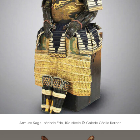
Armure Kaga, période Edo, 19e siècle © Galerie Cécile Kerner