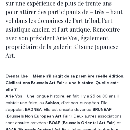
sur une expérience de plus de trente ans
pour attirer des participants de – très – haut
vol dans les domaines de l’art tribal, l’art
asiatique ancien et l’art antique. Rencontre
avec son président Arie Vos, également
propriétaire de la galerie Kitsune Japanese
Art.
Eventail.be – Même s’il s’agit de sa première réelle édition,
Civilisations Brussels Art Fair a une histoire. Quelle est-
elle ?
Arie Vos –
Une longue histoire, en fait. Il y a 25 ou 30 ans, il
existait une foire, au
Sablon
, d’art non-européen. Elle
s’appelait
BADNEA
. Elle est ensuite devenue
BRUNEAF
(
Brussels Non European Art Fair
). Deux autres associations
sont ensuite arrivées :
BOAF
(
Brussels Oriental Art Fair
) et
BAAF
(
Brussels Ancient Art Fai
r). Elles avaient toutes leur