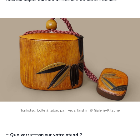
Tonkotsu, boîte à tabac par Ikeda Taishin © Galerie-Kitsune
– Que verra-t-on sur votre stand ?