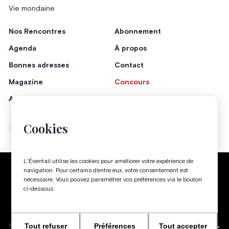
Vie mondaine
Nos Rencontres
Abonnement
Agenda
À propos
Bonnes adresses
Contact
Magazine
Concours
Annonceurs
Cookies
Instagram
Facebook
L'Éventail utilise les cookies pour améliorer votre expérience de
Politique de confidentialité
Conditions générales
navigation. Pour certains d’entre eux, votre consentement est
nécessaire. Vous pouvez paramétrer vos préférences via le bouton
Gestion des cookies
ci-dessous.
Tout refuser
Préférences
Tout accepter
WEBSITE BY
©
2026
-
TOUS DROITS RÉSERVÉS