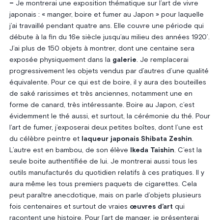
–
Je montrerai une exposition thématique sur l’art de vivre
japonais : « manger, boire et fumer au Japon » pour laquelle
j’ai travaillé pendant quatre ans. Elle couvre une période qui
débute à la fin du 16e siècle jusqu’au milieu des années 1920’.
J’ai plus de 150 objets à montrer, dont une centaine sera
exposée physiquement dans la
galerie
. Je remplacerai
progressivement les objets vendus par d’autres d’une qualité
équivalente. Pour ce qui est de boire, il y aura des bouteilles
de saké rarissimes et très anciennes, notamment une en
forme de canard, très intéressante. Boire au Japon, c’est
évidemment le thé aussi, et surtout, la cérémonie du thé. Pour
l’art de fumer, j’exposerai deux petites boîtes, dont l’une est
du célèbre peintre et
laqueur japonais Shibata Zeshin
.
L’autre est en bambou, de son élève
Ikeda Taishin
. C’est la
seule boite authentifiée de lui. Je montrerai aussi tous les
outils manufacturés du quotidien relatifs à ces pratiques. Il y
aura même les tous premiers paquets de cigarettes. Cela
peut paraître anecdotique, mais on parle d’objets plusieurs
fois centenaires et surtout de vraies
œuvres d’art
qui
racontent une histoire. Pour l’art de manger, je présenterai