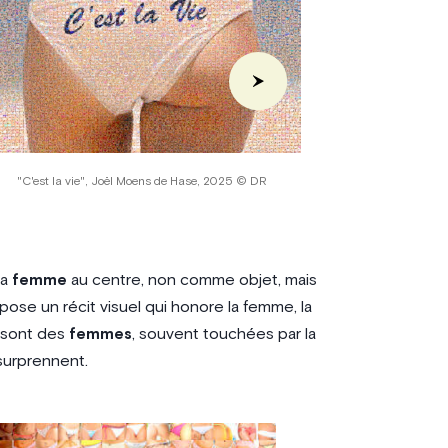
"C'est la vie", Joël Moens de Hase, 2025 © DR
"Ok Good Vibra
a
femme
au centre, non comme objet, mais
ose un récit visuel qui honore la femme, la
s sont des
femmes
, souvent touchées par la
 surprennent.