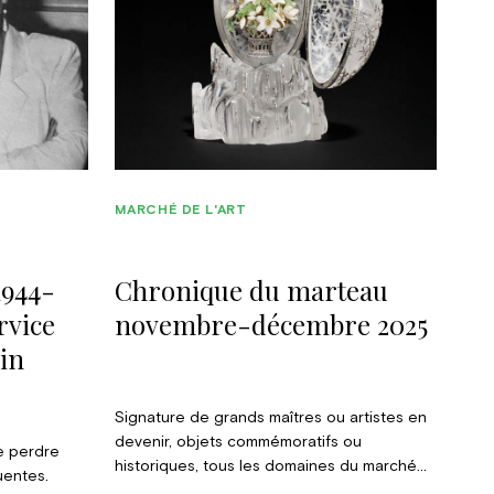
MARCHÉ DE L'ART
1944-
Chronique du marteau
rvice
novembre-décembre 2025
in
Signature de grands maîtres ou artistes en
devenir, objets commémoratifs ou
e perdre
historiques, tous les domaines du marché
luentes.
de l’art ont connu de belles ventes lors du