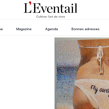
ha
Magazine
Agenda
Bonnes adresses
oration
Voyage, Évasion & Escapade
s
ssoires
in